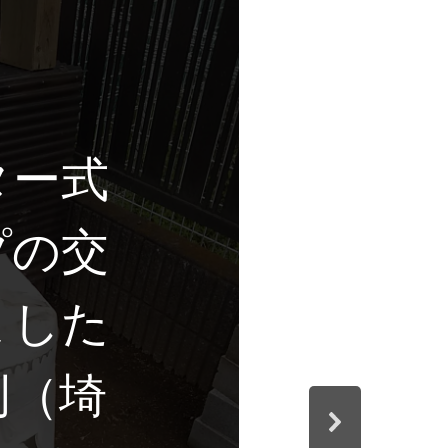
ター式
プの交
ました
例（埼