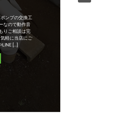
）
戸ポンプの交換工
ーなので動作音
もりご相談は完
お気軽に当店にご
NE […]