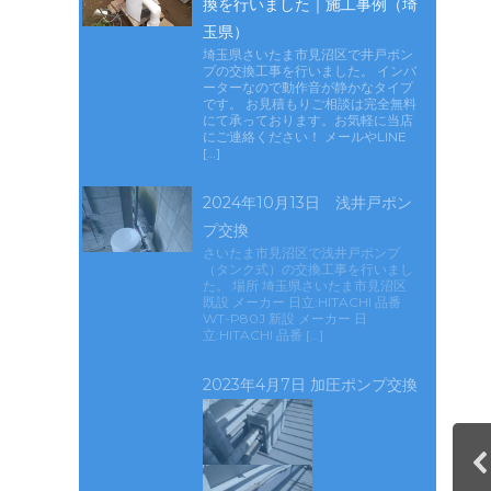
換を行いました｜施工事例（埼
玉県）
埼玉県さいたま市見沼区で井戸ポン
プの交換工事を行いました。 インバ
ーターなので動作音が静かなタイプ
です。 お見積もりご相談は完全無料
にて承っております。お気軽に当店
にご連絡ください！ メールやLINE
[…]
2024年10月13日 浅井戸ポン
プ交換
さいたま市見沼区で浅井戸ポンプ
（タンク式）の交換工事を行いまし
た。 場所 埼玉県さいたま市見沼区
既設 メーカー 日立:HITACHI 品番
WT-P80J 新設 メーカー 日
立:HITACHI 品番 […]
2023年4月7日 加圧ポンプ交換