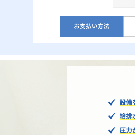
2022年7月11日 排水ポンプ交換
坂戸市で排水ﾎﾟﾝﾌﾟ(2台)の 交換工事
を行いました。
2022年3月18日 井戸ポンプ交
換