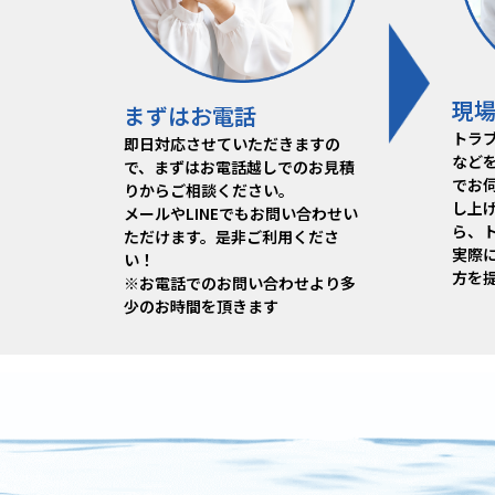
さいたま市で深井戸用電気井戸ﾎﾟﾝﾌﾟ
の 交換工事を行いました。 既存詳細
ﾒｰｶｰ 【TERAL:ﾃﾗﾙ】 品番 【PG-
307F-5】 新設詳細 ﾒｰｶｰ 【 TERAL:ﾃ
ﾗﾙ 】 品番 【PG-307F-5】
現
まずはお電話
トラ
即日対応させていただきますの
など
で、まずはお電話越しでのお見積
でお
りからご相談ください。
し上
メールやLINEでもお問い合わせい
ら、
ただけます。是非ご利用くださ
実際
い！
方を
※お電話でのお問い合わせより多
少のお時間を頂きます