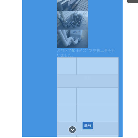
渋谷区で加圧ﾎﾟﾝﾌﾟの 交換工事を行
いました。
場所
東京都渋谷区
既設
メー
Rinnai:リンナイ
カー
品番
SU1-PU50
新設