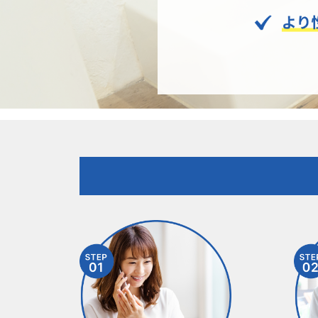
小平市で井戸ﾎﾟﾝﾌﾟの 交換工事を行
いました。 既存詳細 ﾒｰｶｰ
【HITACHI:日立】 品番 【WT-
P300S】 新設詳細 ﾒｰｶｰ 【HITACHI:
日立】 品番 【WT-P300Y】
2022年2月20日 深井戸用電気
井戸ポンプの交換