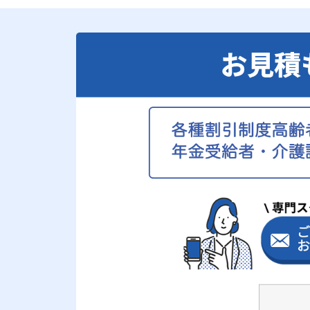
メー
川本ポンプ
カー
品番
NF3-150S
2023年3月9日 井戸ポンプのジ
ェット部の交換
さいたま市で井戸ﾎﾟﾝﾌﾟのｼﾞｪｯﾄ部の
交換工事を行いました。 既存詳細 ﾒｰ
ｶｰ 【ﾃﾗﾙ】 品番 【不明】 新設詳細 ﾒ
ｰｶｰ 【ﾃﾗﾙ】 品番 【PTJ-A3019】