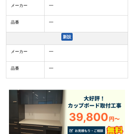
メーカー
━
品番
━
新設
メーカー
━
品番
━