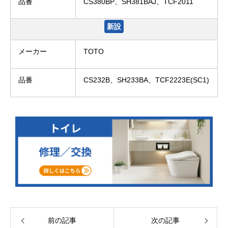
品番
CS380BP、SH381BAJ、TCF2011
新設
メーカー
TOTO
品番
CS232B、SH233BA、TCF2223E(SC1)
前の記事
次の記事