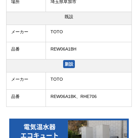
場所
埼玉県草加市
既設
メーカー
TOTO
品番
REW06A1BH
新設
メーカー
TOTO
品番
REW06A1BK、RHE706