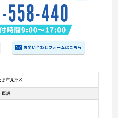
たま市見沼区
既設