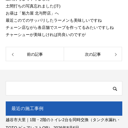
土間打ちの写真忘れました(汗)
お昼は「魁力屋 北与野店」へ
最近このてのサッパリしたラーメンも美味しいですね
チェーン店ながら各店舗でスープを作ってるみたいですしね
チャーシューが美味しければ尚良いのですが
前の記事
次の記事
最近の施工事例
越谷市大里｜1階・2階のトイレ2台を同時交換（タンク水漏れ・
TOTO ピュアレストQR）
2026年8月6日