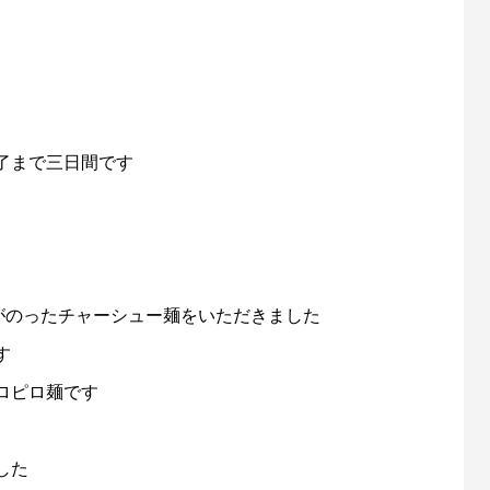
了まで三日間です
がのったチャーシュー麺をいただきました
す
ロピロ麺です
した