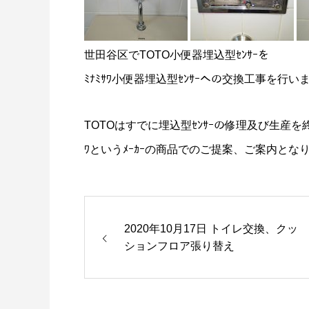
世田谷区でTOTO小便器埋込型ｾﾝｻｰを
ﾐﾅﾐｻﾜ小便器埋込型ｾﾝｻｰへの交換工事を行い
TOTOはすでに埋込型ｾﾝｻｰの修理及び生産を
ﾜというﾒｰｶｰの商品でのご提案、ご案内とな
2020年10月17日 トイレ交換、クッ
ションフロア張り替え