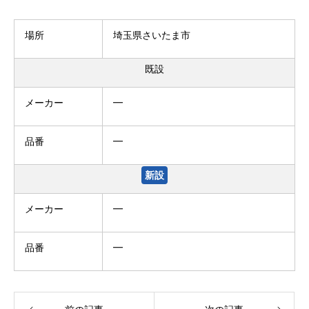
場所
埼玉県さいたま市
既設
メーカー
━
品番
━
新設
メーカー
━
品番
━