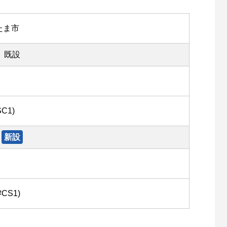
たま市
既設
SC1)
新設
#CS1)