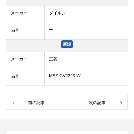
メーカー
ダイキン
品番
━
新設
メーカー
三菱
品番
MSZ-GV2223-W
前の記事
次の記事