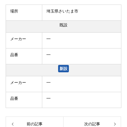
場所
埼玉県さいたま市
既設
メーカー
━
品番
━
新設
メーカー
━
品番
━
前の記事
次の記事