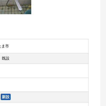
たま市
既設
新設