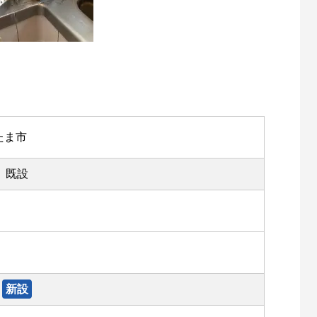
たま市
既設
新設