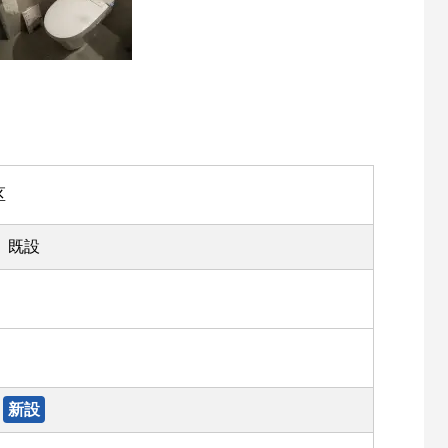
区
既設
新設