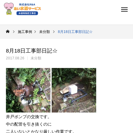
施工事例
未分類
8月18日工事部日記☆
8月18日工事部日記☆
2017.08.26
未分類
井戸ポンプの交換です。
中の配管を引き抜くのに
二人いないとかなり厳しい作業です。