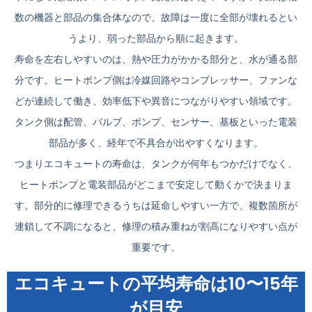
数の機器と部品の集合体なので、故障は一度に全部が壊れるとい
うより、弱った部品から順に起きます。
寿命を左右しやすいのは、熱や圧力がかかる部分と、水が通る部
分です。ヒートポンプ側は冷媒回路やコンプレッサー、ファンな
どが連続して働き、効率低下や異音につながりやすい領域です。
タンク側は配管、バルブ、ポンプ、センサー、基板といった電装
部品が多く、経年で不具合が出やすくなります。
つまりエコキュートの寿命は、タンクが何年もつかだけでなく、
ヒートポンプと電装部品がどこまで安定して動くかで決まりま
す。部分的に修理できるうちは延命しやすい一方で、複数箇所が
連鎖して不調になると、修理の積み重ねが割高になりやすい点が
重要です。
エコキュートの平均寿命は10〜15年
が目安