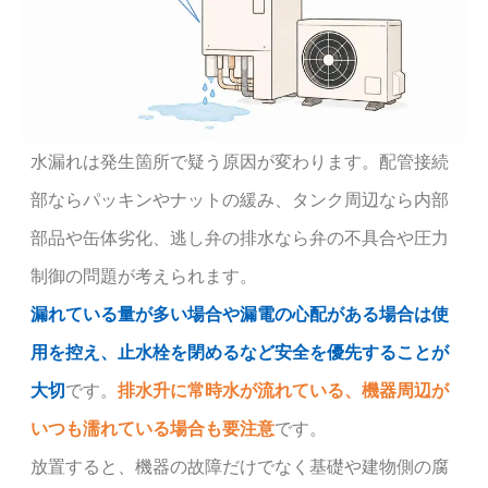
水漏れは発生箇所で疑う原因が変わります。配管接続
部ならパッキンやナットの緩み、タンク周辺なら内部
部品や缶体劣化、逃し弁の排水なら弁の不具合や圧力
制御の問題が考えられます。
漏れている量が多い場合や漏電の心配がある場合は使
用を控え、止水栓を閉めるなど安全を優先することが
大切
です。
排水升に常時水が流れている、機器周辺が
いつも濡れている場合も要注意
です。
放置すると、機器の故障だけでなく基礎や建物側の腐