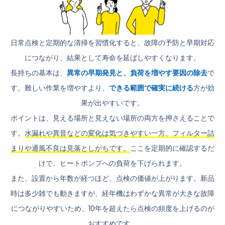
日常点検と定期的な清掃を習慣化すると、故障の予防と早期対応
につながり、結果として寿命を延ばしやすくなります。
長持ちの基本は、
異常の早期発見と、負荷を増やす要因の除去
で
す。難しい作業を増やすより、
できる範囲で確実に続ける
方が効
果が出やすいです。
ポイントは、見える場所と見えない場所の両方を押さえることで
す。
水漏れや異音などの変化は気づきやすい一方、フィルター詰
まりや通風不良は見落としがちです。
ここを定期的に確認するだ
けで、ヒートポンプへの負荷を下げられます。
また、設置から年数が経つほど、点検の価値が上がります。新品
時は多少雑でも動きますが、経年機はわずかな異常が大きな故障
につながりやすいため、10年を超えたら点検の頻度を上げるのが
おすすめです。