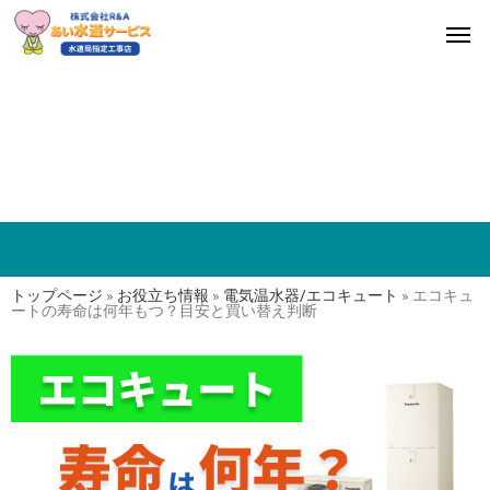
トップページ
»
お役立ち情報
»
電気温水器/エコキュート
»
エコキュ
ートの寿命は何年もつ？目安と買い替え判断