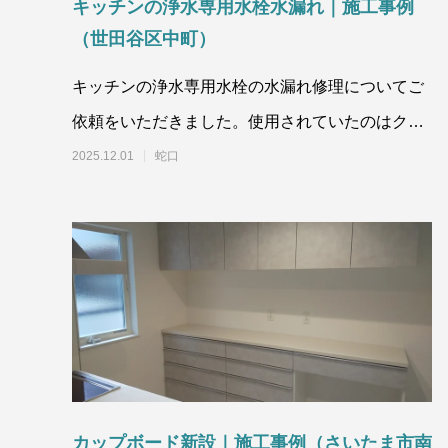
キッチンの浄水専用水栓水漏れ｜施工事例
（世田谷区中町）
キッチンの浄水専用水栓の水漏れ修理についてご
依頼をいただきました。使用されていたのはクリ
ンスイのA501Bで経年劣化によ
2025.12.01
蛇口
カップボード新設｜施工事例（さいたま市南