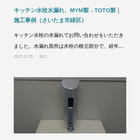
キッチン水栓水漏れ、MYM製→TOTO製｜
施工事例（さいたま市緑区）
キッチン水栓の水漏れでお問い合わせをいただき
ました。水漏れ箇所は水栓の根元部分で、経年劣
化でよくみられる水漏れ症状です。
2025.12.05
蛇口