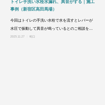
トイレ手洗い水栓水漏れ、異音がする｜施工
事例（新宿区高田馬場）
今回はトイレの手洗い水栓で水を流すとレバーが
水圧で振動して異音が鳴っているとのご相談をい
ただきました。詳しい症状をお伺い
2025.11.27
蛇口