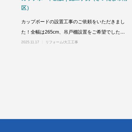
区）
カップボードの設置工事のご依頼をいただきまし
た！全幅は265cm、吊戸棚設置をご希望でしたの
で、下地を新しく張らせていた
2025.11.17
リフォーム/大工工事