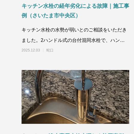
キッチン水栓の経年劣化による故障｜施工事
例（さいたま市中央区）
キッチン水栓の水勢が弱いとのご相談をいただき
ました。2ハンドル式の台付混同水栓で、ハンド
ルを回しても勢いが弱く、止水栓も
2025.12.03
蛇口