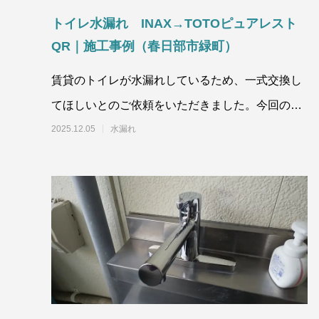
トイレ水漏れ INAX→TOTOピュアレスト
QR｜施工事例（春日部市緑町）
賃貸のトイレが水漏れしているため、一式交換し
てほしいとのご依頼をいただきました。今回の水
漏れ症状としては、水を流すと床と
2025.12.05
水漏れ