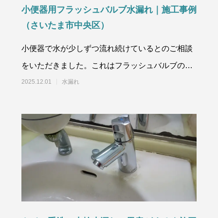
小便器用フラッシュバルブ水漏れ｜施工事例
（さいたま市中央区）
小便器で水が少しずつ流れ続けているとのご相談
をいただきました。これはフラッシュバルブの故
障により、止水がうまくいっていな
2025.12.01
水漏れ