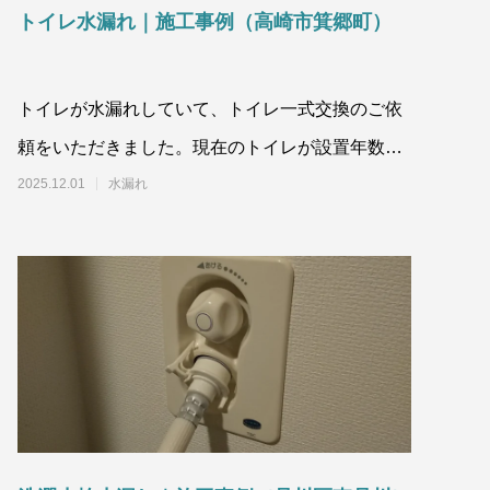
トイレ水漏れ｜施工事例（高崎市箕郷町）
トイレが水漏れしていて、トイレ一式交換のご依
頼をいただきました。現在のトイレが設置年数が
経っているとのことで、水漏れの症
2025.12.01
水漏れ